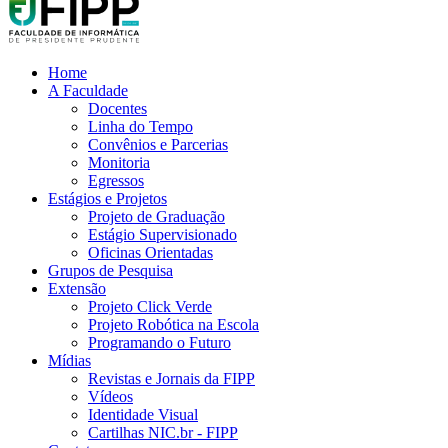
Home
A Faculdade
Docentes
Linha do Tempo
Convênios e Parcerias
Monitoria
Egressos
Estágios e Projetos
Projeto de Graduação
Estágio Supervisionado
Oficinas Orientadas
Grupos de Pesquisa
Extensão
Projeto Click Verde
Projeto Robótica na Escola
Programando o Futuro
Mídias
Revistas e Jornais da FIPP
Vídeos
Identidade Visual
Cartilhas NIC.br - FIPP