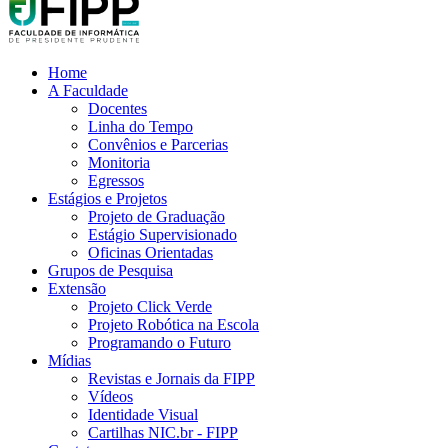
Home
A Faculdade
Docentes
Linha do Tempo
Convênios e Parcerias
Monitoria
Egressos
Estágios e Projetos
Projeto de Graduação
Estágio Supervisionado
Oficinas Orientadas
Grupos de Pesquisa
Extensão
Projeto Click Verde
Projeto Robótica na Escola
Programando o Futuro
Mídias
Revistas e Jornais da FIPP
Vídeos
Identidade Visual
Cartilhas NIC.br - FIPP