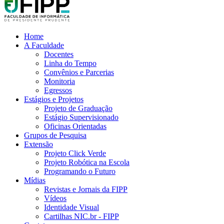
Home
A Faculdade
Docentes
Linha do Tempo
Convênios e Parcerias
Monitoria
Egressos
Estágios e Projetos
Projeto de Graduação
Estágio Supervisionado
Oficinas Orientadas
Grupos de Pesquisa
Extensão
Projeto Click Verde
Projeto Robótica na Escola
Programando o Futuro
Mídias
Revistas e Jornais da FIPP
Vídeos
Identidade Visual
Cartilhas NIC.br - FIPP