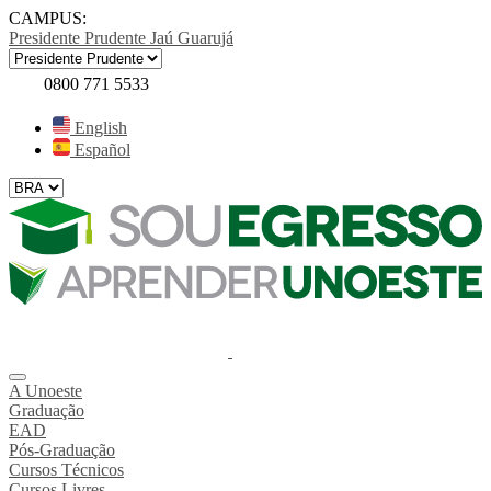
CAMPUS:
Presidente Prudente
Jaú
Guarujá
0800 771 5533
English
Español
A Unoeste
Graduação
EAD
Pós-Graduação
Cursos Técnicos
Cursos Livres