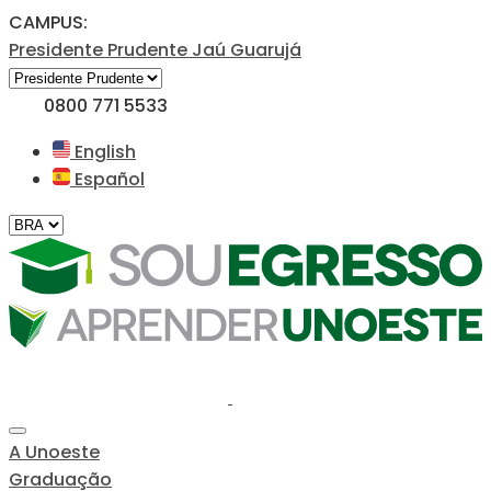
CAMPUS:
Presidente Prudente
Jaú
Guarujá
0800 771 5533
English
Español
A Unoeste
Graduação