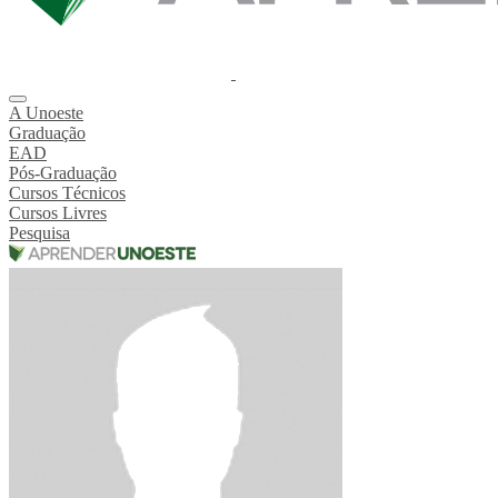
A Unoeste
Graduação
EAD
Pós-Graduação
Cursos Técnicos
Cursos Livres
Pesquisa