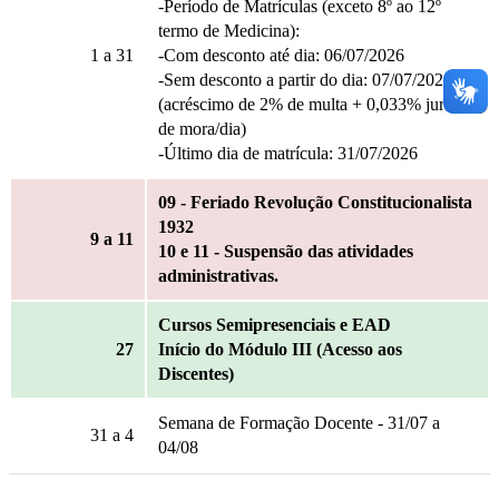
-Período de Matrículas (exceto 8º ao 12º
termo de Medicina):
1
a 31
-Com desconto até dia: 06/07/2026
-Sem desconto a partir do dia: 07/07/2026
(acréscimo de 2% de multa + 0,033% juros
de mora/dia)
-Último dia de matrícula: 31/07/2026
09 - Feriado Revolução Constitucionalista
1932
9
a 11
10 e 11 - Suspensão das atividades
administrativas.
Cursos Semipresenciais e EAD
27
Início do Módulo III (Acesso aos
Discentes)
Semana de Formação Docente - 31/07 a
31
a 4
04/08