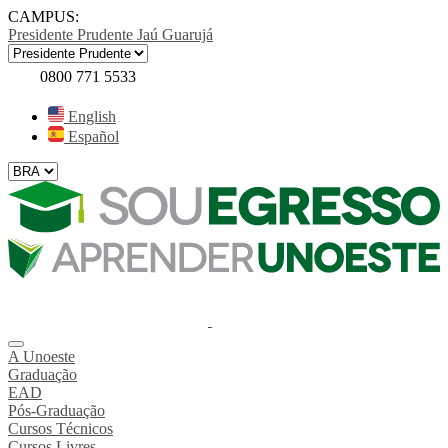
CAMPUS:
Presidente Prudente
Jaú
Guarujá
0800 771 5533
English
Español
A Unoeste
Graduação
EAD
Pós-Graduação
Cursos Técnicos
Cursos Livres