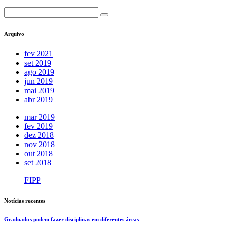
Arquivo
fev 2021
set 2019
ago 2019
jun 2019
mai 2019
abr 2019
mar 2019
fev 2019
dez 2018
nov 2018
out 2018
set 2018
FIPP
Notícias recentes
Graduados podem fazer disciplinas em diferentes áreas