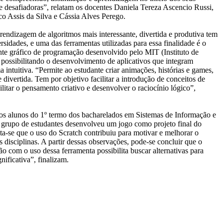
e desafiadoras”, relatam os docentes Daniela Tereza Ascencio Russi,
co Assis da Silva e Cássia Alves Perego.
rendizagem de algoritmos mais interessante, divertida e produtiva tem
rsidades, e uma das ferramentas utilizadas para essa finalidade é o
nte gráfico de programação desenvolvido pelo MIT (Instituto de
possibilitando o desenvolvimento de aplicativos que integram
 intuitiva. “Permite ao estudante criar animações, histórias e games,
e divertida. Tem por objetivo facilitar a introdução de conceitos de
tar o pensamento criativo e desenvolver o raciocínio lógico”,
aos alunos do 1º termo dos bacharelados em Sistemas de Informação e
grupo de estudantes desenvolveu um jogo como projeto final do
ita-se que o uso do Scratch contribuiu para motivar e melhorar o
disciplinas. A partir dessas observações, pode-se concluir que o
o com o uso dessa ferramenta possibilita buscar alternativas para
nificativa”, finalizam.