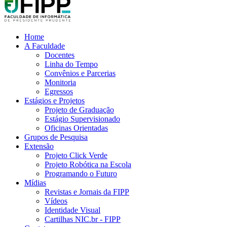
Home
A Faculdade
Docentes
Linha do Tempo
Convênios e Parcerias
Monitoria
Egressos
Estágios e Projetos
Projeto de Graduação
Estágio Supervisionado
Oficinas Orientadas
Grupos de Pesquisa
Extensão
Projeto Click Verde
Projeto Robótica na Escola
Programando o Futuro
Mídias
Revistas e Jornais da FIPP
Vídeos
Identidade Visual
Cartilhas NIC.br - FIPP