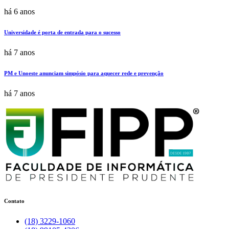
há 6 anos
Universidade é porta de entrada para o sucesso
há 7 anos
PM e Unoeste anunciam simpósio para aquecer rede e prevenção
há 7 anos
Contato
(18) 3229-1060