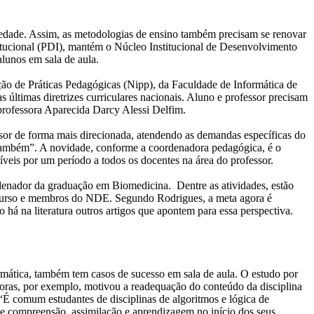
ociedade. Assim, as metodologias de ensino também precisam se renovar
itucional (PDI), mantém o Núcleo Institucional de Desenvolvimento
lunos em sala de aula.
ão de Práticas Pedagógicas (Nipp), da Faculdade de Informática de
 últimas diretrizes curriculares nacionais. Aluno e professor precisam
professora Aparecida Darcy Alessi Delfim.
ssor de forma mais direcionada, atendendo as demandas específicas do
os também”. A novidade, conforme a coordenadora pedagógica, é o
síveis por um período a todos os docentes na área do professor.
denador da graduação em Biomedicina. Dentre as atividades, estão
e curso e membros do NDE. Segundo Rodrigues, a meta agora é
o há na literatura outros artigos que apontem para essa perspectiva.
mática, também tem casos de sucesso em sala de aula. O estudo por
doras, por exemplo, motivou a readequação do conteúdo da disciplina
É comum estudantes de disciplinas de algoritmos e lógica de
de compreensão, assimilação e aprendizagem no início dos seus