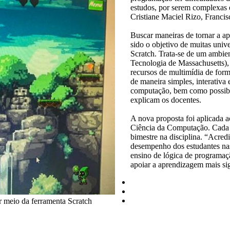
estudos, por serem complexas 
Cristiane Maciel Rizo, Francis
Buscar maneiras de tornar a ap
sido o objetivo de muitas unive
Scratch. Trata-se de um ambie
Tecnologia de Massachusetts), 
recursos de multimídia de forma
de maneira simples, interativa 
computação, bem como possibili
explicam os docentes.
A nova proposta foi aplicada 
Ciência da Computação. Cada 
bimestre na disciplina. “Acred
desempenho dos estudantes nas 
ensino de lógica de programaçã
apoiar a aprendizagem mais sig
r meio da ferramenta Scratch