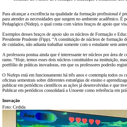
Para alcançar a excelência na qualidade da formação profissional é p
para atender as necessidades que surgem no ambiente acadêmico. É p
Pedagógico (Nidep), o qual conta com vários braços de apoio que visa
Exemplos desses braços de apoio são os núcleos de Formação e Educaç
Presidente Prudente (Fipp). “A constituição de núcleos de formação do
de cuidados, não adianta trabalhar somente com o estudante sem ante
A professora pontua ainda que é interessante ter núcleos por área d
ramo. “Hoje, temos esses dois núcleos constituídos na instituição, m
portfólio de práticas inovadoras, em que os professores poderão regist
O Nufeps está em funcionamento há três anos e contempla todos os c
oficinas semestrais sobre diferentes estratégias de ensino e apren
publicar em periódicos científicos as ações já desenvolvidas e que tiv
Publicar em periódicos consolidará a Unoeste como referência em prá
Inovação
Foto: Cedida