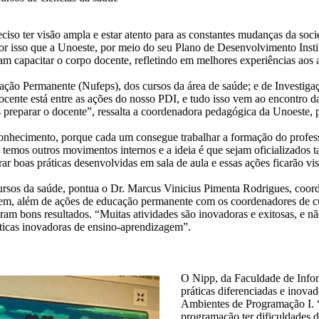
reciso ter visão ampla e estar atento para as constantes mudanças da s
or isso que a Unoeste, por meio do seu Plano de Desenvolvimento Inst
m capacitar o corpo docente, refletindo em melhores experiências aos a
ão Permanente (Nufeps), dos cursos da área de saúde; e de Investigaç
cente está entre as ações do nosso PDI, e tudo isso vem ao encontro das
s preparar o docente”, ressalta a coordenadora pedagógica da Unoeste, 
e conhecimento, porque cada um consegue trabalhar a formação do profe
as temos outros movimentos internos e a ideia é que sejam oficializad
rar boas práticas desenvolvidas em sala de aula e essas ações ficarão vi
ursos da saúde, pontua o Dr. Marcus Vinicius Pimenta Rodrigues, coor
dizagem, além de ações de educação permanente com os coordenadores d
eram bons resultados. “Muitas atividades são inovadoras e exitosas, e nã
ticas inovadoras de ensino-aprendizagem”.
O Nipp, da Faculdade de Infor
práticas diferenciadas e inova
Ambientes de Programação I. “
programação ter dificuldades 