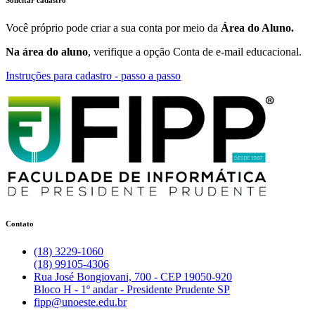
Você próprio pode criar a sua conta por meio da
Área do Aluno.
Na área do aluno
, verifique a opção Conta de e-mail educacional.
Instruções para cadastro - passo a passo
Contato
(18) 3229-1060
(18) 99105-4306
Rua José Bongiovani, 700 - CEP 19050-920
Bloco H - 1º andar - Presidente Prudente SP
fipp@unoeste.edu.br