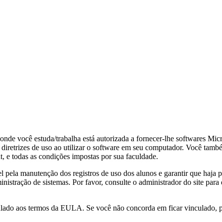
e você estuda/trabalha está autorizada a fornecer-lhe softwares Micr
s diretrizes de uso ao utilizar o software em seu computador. Você 
e todas as condições impostas por sua faculdade.
l pela manutenção dos registros de uso dos alunos e garantir que haja
inistração de sistemas. Por favor, consulte o administrador do site par
culado aos termos da EULA. Se você não concorda em ficar vinculado, po