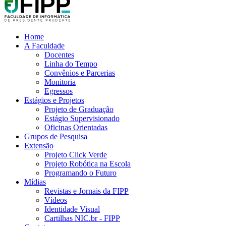
Home
A Faculdade
Docentes
Linha do Tempo
Convênios e Parcerias
Monitoria
Egressos
Estágios e Projetos
Projeto de Graduação
Estágio Supervisionado
Oficinas Orientadas
Grupos de Pesquisa
Extensão
Projeto Click Verde
Projeto Robótica na Escola
Programando o Futuro
Mídias
Revistas e Jornais da FIPP
Vídeos
Identidade Visual
Cartilhas NIC.br - FIPP