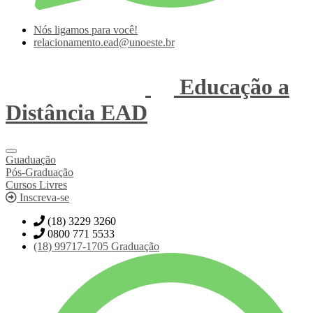
Nós ligamos para você!
relacionamento.ead@unoeste.br
Educação a
Distância
EAD
Guaduação
Pós-Graduação
Cursos Livres
Inscreva-se
(18) 3229 3260
0800 771 5533
(18)
99717-1705
Graduação