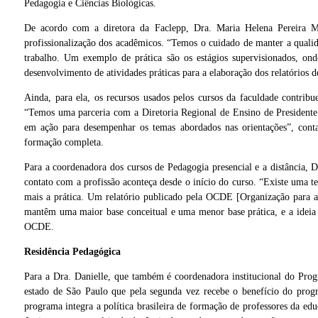
Pedagogia e Ciências Biológicas.
De acordo com a diretora da Faclepp, Dra. Maria Helena Pereira M
profissionalização dos acadêmicos. “Temos o cuidado de manter a qualid
trabalho. Um exemplo de prática são os estágios supervisionados, ond
desenvolvimento de atividades práticas para a elaboração dos relatórios 
Ainda, para ela, os recursos usados pelos cursos da faculdade contrib
“Temos uma parceria com a Diretoria Regional de Ensino de Presidente P
em ação para desempenhar os temas abordados nas orientações”, conta
formação completa.
Para a coordenadora dos cursos de Pedagogia presencial e a distância, 
contato com a profissão aconteça desde o início do curso. “Existe uma t
mais a prática. Um relatório publicado pela OCDE [Organização para 
mantêm uma maior base conceitual e uma menor base prática, e a ideia e
OCDE.
Residência Pedagógica
Para a Dra. Danielle, que também é coordenadora institucional do Prog
estado de São Paulo que pela segunda vez recebe o benefício do progr
gar”
programa integra a política brasileira de formação de professores da edu