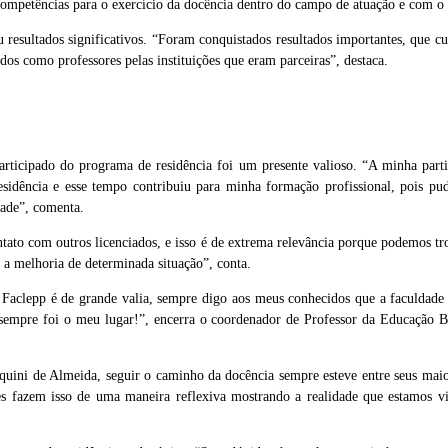
s competências para o exercício da docência dentro do campo de atuação e com
resultados significativos. “Foram conquistados resultados importantes, que cul
dos como professores pelas instituições que eram parceiras”, destaca.
articipado do programa de residência foi um presente valioso. “A minha par
esidência e esse tempo contribuiu para minha formação profissional, pois pu
dade”, comenta.
ontato com outros licenciados, e isso é de extrema relevância porque podemos tro
 a melhoria de determinada situação”, conta.
 Faclepp é de grande valia, sempre digo aos meus conhecidos que a faculdade é
pp sempre foi o meu lugar!”, encerra o coordenador de Professor da Educação 
quini de Almeida, seguir o caminho da docência sempre esteve entre seus maio
es fazem isso de uma maneira reflexiva mostrando a realidade que estamos v