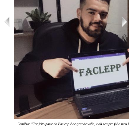
Edmilso: “Ter feito parte da Faclepp é de grande valia, e ali sempre foi o meu lu