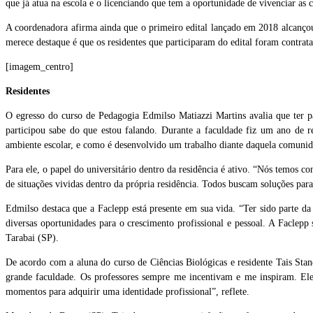
que já atua na escola e o licenciando que tem a oportunidade de vivenciar a
A coordenadora afirma ainda que o primeiro edital lançado em 2018 alcançou 
merece destaque é que os residentes que participaram do edital foram contrata
[imagem_centro]
Residentes
O egresso do curso de Pedagogia Edmilso Matiazzi Martins avalia que ter p
participou sabe do que estou falando. Durante a faculdade fiz um ano de r
ambiente escolar, e como é desenvolvido um trabalho diante daquela comuni
Para ele, o papel do universitário dentro da residência é ativo. “Nós temos c
de situações vividas dentro da própria residência. Todos buscam soluções para
Edmilso destaca que a Faclepp está presente em sua vida. “Ter sido parte da
diversas oportunidades para o crescimento profissional e pessoal. A Facle
Tarabai (SP).
De acordo com a aluna do curso de Ciências Biológicas e residente Tais Stan
grande faculdade. Os professores sempre me incentivam e me inspiram. El
momentos para adquirir uma identidade profissional”, reflete.