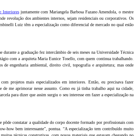
e Interiores
juntamente com Mariangela Barbosa Fazano Amendola, o mestre
de revolução dos ambientes internos, sejam residenciais ou corporativos. Os
ambinelli Luiz têm a especialização como diferencial de mercado no qual estão
ue durante a graduação fez intercâmbio de seis meses na Universidade Técnica
tágio com a arquiteta Maria Eunice Tosello, com quem continua trabalhando.
 de engenharia ambiental, direito civil, topografia e arquitetura; mas onde
com projetos mais especializados em interiores. Então, eu precisava fazer
de de me aprimorar nesse assunto. Como eu já tinha trabalho aqui na cidade,
rcela para dizer que assim surgiu o seu interesse em fazer a especialização na
 e pôde constatar a qualidade do corpo docente formado por profissionais com
now-how bem interessante”, pontua. “A especialização tem contribuído muito
r muitas técnicas construtivas, com novos materiais que estavam chegando no