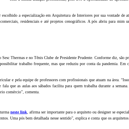
escolhido a especialização em Arquitetura de Interiores por sua vontade de at
omerciais, residenciais e até projetos cenográficos. A pós abriu para mim
 o Sesc Thermas e no Tênis Clube de Presidente Prudente. Conforme diz, são 
a possibilitar trabalho frequente, mas que reduziu por conta da pandemia. Em
ricular e pela equipe de professores com profissionais que atuam na área. “Isso
 e fala que as aulas aos sábados facilita para quem trabalha durante a sem
óprio comércio”, comenta.
ª turma
neste link
, afirma ser importante para o arquiteto ou designer se especia
eventos. Uma pós bem detalhada nesse sentido”, explica e conta que os arquitet