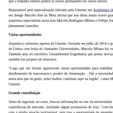
que o trabalho remoto poderá se tornar permanente em vários setores.
Responsável pela especialização ofertada pela Unoeste em
Arquitetura d
em design Marcelo José da Mota afirma que nos diuas atuais ocorre gran
arquitetos especialistas nessa área Marcela Rodrigues Milano e Fellipe S
plenamente inseridos.
Várias oportunidades
Arquiteta e urbanista egressa da Unoeste, formada em julho de 2014 e q
de Lisboa com bolsa do Santander Universidades, Marcela Milano fez es
Também atua no escritório Geoambiental Engenharia que presta serviços
também faz projetos de interiores.
“Logo que me formei apareceram várias oportunidades para trabalhar 
detalhamento de marcenaria e projeto de iluminação... Daí a necessida
nessa área que eu gosto, achei melhor continuar aqui na região”, conta Ma
Unoeste.
Grande contribuição
Antes de ingressar no curso, buscou informações no site da universidade
experiências de mercado, incluindo alguns professores de fora, “com k
com a minha atuação profissional, pois tive a oportunidade de aprende