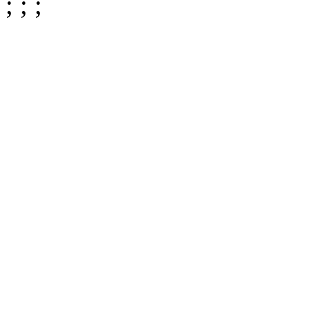
;
;
;