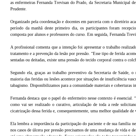
as enfermeiras Fernanda Trevisan do Prado, da Secretaria Municipal d
Prudente.
Organizado pela coordenação e docentes em parceria com o diretório acad
período da manhã deste primeiro dia, os participantes foram recepc
composta por alunos e professores do curso. Em seguida, Fernanda Trev
A profissional comenta que a intenção foi apresentar o trabalho realiza
tratamento e a prevenção da lesão por pressão. “Esse tipo de ferida ac
sentadas ou deitadas, existe uma pressão do tecido corporal contra o co
Segundo ela, graças ao trabalho preventivo da Secretaria de Saúde, o 
maioria das feridas ou lesões acontece por situações de insuficiência vasc
tabagismo. Disponibilizamos para a comunidade materiais e coberturas i
Fernanda destaca que o papel do enfermeiro nesse contexto é essencial. 
como vai ser realizado o curativo, articulação de toda a rede solicita
cicatrização dessa ferida e, consequentemente, uma melhor qualidade de v
Ela lembra a importância da participação do paciente e de sua família n
nos casos de úlcera por pressão precisamos de uma mudança de vida e de 