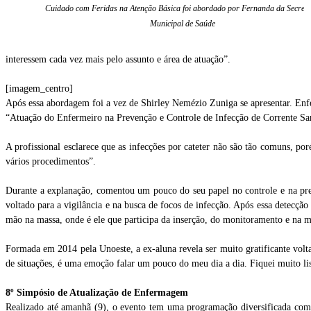
Cuidado com Feridas na Atenção Básica foi abordado por Fernanda da Secreta
Municipal de Saúde
interessem cada vez mais pelo assunto e área de atuação”.
[imagem_centro]
Após essa abordagem foi a vez de Shirley Nemézio Zuniga se apresentar. Enfe
“Atuação do Enfermeiro na Prevenção e Controle de Infecção de Corrente San
A profissional esclarece que as infecções por cateter não são tão comuns, p
vários procedimentos”.
Durante a explanação, comentou um pouco do seu papel no controle e na prev
voltado para a vigilância e na busca de focos de infecção. Após essa detecção é
mão na massa, onde é ele que participa da inserção, do monitoramento e na m
Formada em 2014 pela Unoeste, a ex-aluna revela ser muito gratificante volta
de situações, é uma emoção falar um pouco do meu dia a dia. Fiquei muito li
8º Simpósio de Atualização de Enfermagem
Realizado até amanhã (9), o evento tem uma programação diversificada com