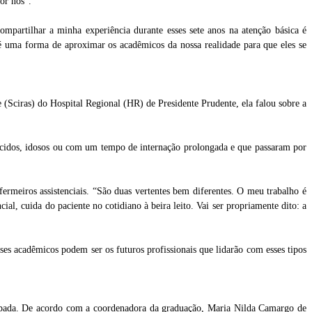
or nós”.
ompartilhar a minha experiência durante esses sete anos na atenção básica é
 uma forma de aproximar os acadêmicos da nossa realidade para que eles se
(Sciras) do Hospital Regional (HR) de Presidente Prudente, ela falou sobre a
nascidos, idosos ou com um tempo de internação prolongada e que passaram por
rmeiros assistenciais. “São duas vertentes bem diferentes. O meu trabalho é
cial, cuida do paciente no cotidiano à beira leito. Vai ser propriamente dito: a
ses acadêmicos podem ser os futuros profissionais que lidarão com esses tipos
âmpada. De acordo com a coordenadora da graduação, Maria Nilda Camargo de