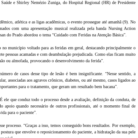
e Saúde e Shirley Nemézio Zuniga, do Hospital Regional (HR) de Presidente
êmico, atlética e as ligas acadêmicas, o evento prossegue até amanhã (9). No
ionados com uma apresentação musical realizada pela banda Nursing Action
isan do Prado abordou o tema “Cuidado com Feridas na Atenção Básica”.
do no município voltado para as feridas em geral, destacando principalmente o
omete pessoas acamadas e com deambulação prejudicada. Como elas ficam muito
lchão ou almofada, provocando o desenvolvimento da ferida”.
número de casos desse tipo de lesão é bem insignificante. “Nesse sentido, a
ular, associadas aos agravos crônicos, diabetes, ou até mesmo, casos ligados ao
mportantes para o tratamento, que geram um resultado bem bacana”.
“É ele que conduz todo o processo desde a avaliação, definição da conduta, de
ndo apoio quando necessário de outros profissionais, até o momento final de
ida para o paciente”.
esse processo. “Graças a isso, temos conseguido bons resultados. Por exemplo,
postura que envolve o reposicionamento do paciente, a hidratação da sua pele