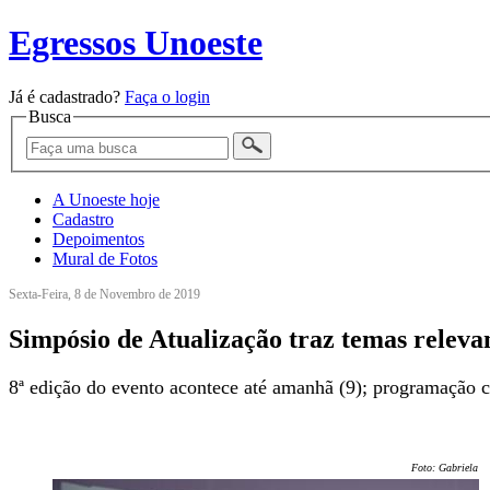
Egressos Unoeste
Já é cadastrado?
Faça o login
Busca
A Unoeste hoje
Cadastro
Depoimentos
Mural de Fotos
Sexta-Feira, 8 de Novembro de 2019
Simpósio de Atualização traz temas relev
8ª edição do evento acontece até amanhã (9); programação c
Foto: Gabriela Ol