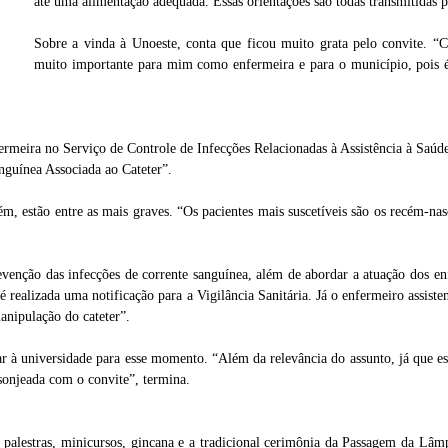
até uma alimentação adequada. Essas orientações são todas transmitidas p
ria
Sobre a vinda à Unoeste, conta que ficou muito grata pelo convite. “C
muito importante para mim como enfermeira e para o município, pois é
rmeira no Serviço de Controle de Infecções Relacionadas à Assistência à Saúde 
guínea Associada ao Cateter”.
orém, estão entre as mais graves. “Os pacientes mais suscetíveis são os recém-
enção das infecções de corrente sanguínea, além de abordar a atuação dos enfe
 realizada uma notificação para a Vigilância Sanitária. Já o enfermeiro assisten
anipulação do cateter”.
r à universidade para esse momento. “Além da relevância do assunto, já que es
sonjeada com o convite”, termina.
 palestras, minicursos, gincana e a tradicional cerimônia da Passagem da L