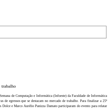
 trabalho
a Semana de Computação e Informática (Infoeste) da Faculdade de Informática
ras de egressos que se destacam no mercado de trabalho. Para finalizar a 25ª
ni
Foto: José Antônio Libanio
lis Dolce e Marco Aurélio Panizza Damato participaram do evento para relatar