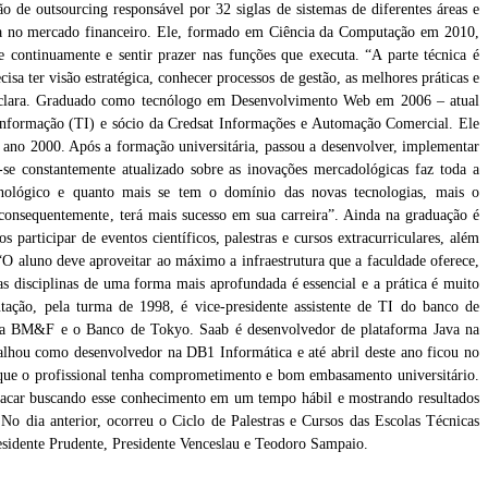
o de outsourcing responsável por 32 siglas de sistemas de diferentes áreas e
ogia no mercado financeiro. Ele, formado em Ciência da Computação em 2010,
e continuamente e sentir prazer nas funções que executa. “A parte técnica é
isa ter visão estratégica, conhecer processos de gestão, as melhores práticas e
”, declara. Graduado como tecnólogo em Desenvolvimento Web em 2006 – atual
 Informação (TI) e sócio da Credsat Informações e Automação Comercial. Ele
o ano 2000. Após a formação universitária, passou a desenvolver, implementar
-se constantemente atualizado sobre as inovações mercadológicas faz toda a
ecnológico e quanto mais se tem o domínio das novas tecnologias, mais o
 consequentemente, terá mais sucesso em sua carreira”. Ainda na graduação é
participar de eventos científicos, palestras e cursos extracurriculares, além
“O aluno deve aproveitar ao máximo a infraestrutura que a faculdade oferece,
 disciplinas de uma forma mais aprofundada é essencial e a prática é muito
tação, pela turma de 1998, é vice-presidente assistente de TI do banco de
Fippetec, Ciclo de Palestras e Cursos das Etecs, foi novidade em 2013
s, a BM&F e o Banco de Tokyo. Saab é desenvolvedor de plataforma Java na
alhou como desenvolvedor na DB1 Informática e até abril deste ano ficou no
e que o profissional tenha comprometimento e bom embasamento universitário.
stacar buscando esse conhecimento em um tempo hábil e mostrando resultados
No dia anterior, ocorreu o Ciclo de Palestras e Cursos das Escolas Técnicas
esidente Prudente, Presidente Venceslau e Teodoro Sampaio.