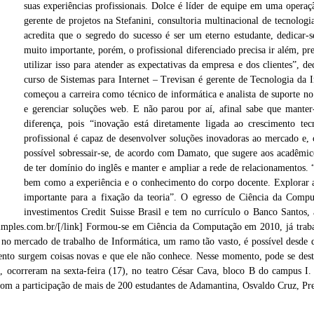
suas experiências profissionais. Dolce é líder de equipe em uma operaçã
gerente de projetos na Stefanini, consultoria multinacional de tecnol
acredita que o segredo do sucesso é ser um eterno estudante, dedicar-s
muito importante, porém, o profissional diferenciado precisa ir além, prec
utilizar isso para atender as expectativas da empresa e dos clientes
curso de Sistemas para Internet – Trevisan é gerente de Tecnologia da
começou a carreira como técnico de informática e analista de suporte n
e gerenciar soluções web. E não parou por aí, afinal sabe que manter
diferença, pois “inovação está diretamente ligada ao crescimento t
profissional é capaz de desenvolver soluções inovadoras ao mercado e,
possível sobressair-se, de acordo com Damato, que sugere aos acadêmicos 
de ter domínio do inglês e manter e ampliar a rede de relacionamentos. 
bem como a experiência e o conhecimento do corpo docente. Explorar as
importante para a fixação da teoria”. O egresso de Ciência da Compu
Teatro César Cava na noite de encerramento da Infoeste, na sexta (17)
investimentos Credit Suisse Brasil e tem no currículo o Banco Santo
simples.com.br/[/link] Formou-se em Ciência da Computação em 2010, já trab
o no mercado de trabalho de Informática, um ramo tão vasto, é possível desd
omento surgem coisas novas e que ele não conhece. Nesse momento, pode se de
e, ocorreram na sexta-feira (17), no teatro César Cava, bloco B do campus I. 
 com a participação de mais de 200 estudantes de Adamantina, Osvaldo Cruz, Pr