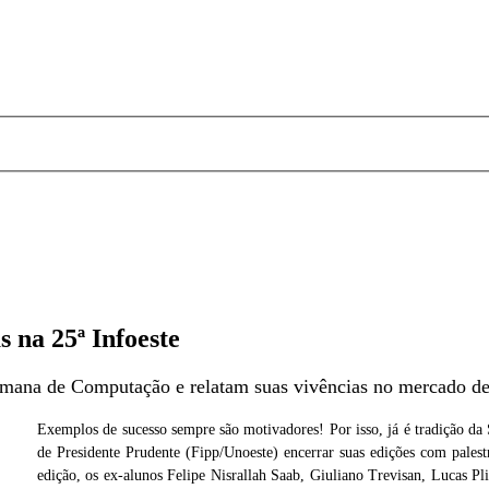
s na 25ª Infoeste
emana de Computação e relatam suas vivências no mercado de
Exemplos de sucesso sempre são motivadores! Por isso, já é tradição d
de Presidente Prudente (Fipp/Unoeste) encerrar suas edições com palest
vasoni
Foto: Ector Gervaso
edição, os ex-alunos Felipe Nisrallah Saab, Giuliano Trevisan, Lucas P