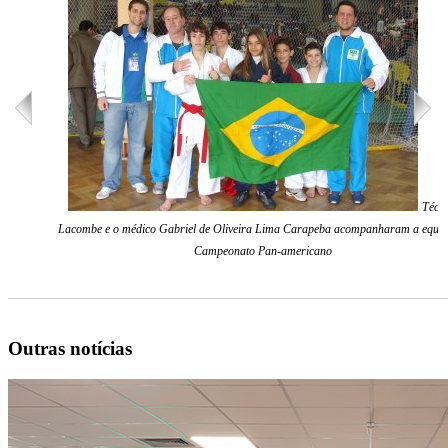
Técni
Lacombe e o médico Gabriel de Oliveira Lima Carapeba acompanharam a equip
Campeonato Pan-americano
Outras notícias