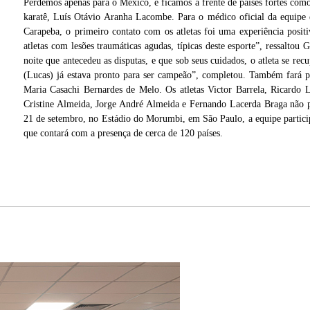
Perdemos apenas para o México, e ficamos a frente de países fortes como 
karatê, Luís Otávio Aranha Lacombe. Para o médico oficial da equipe
Carapeba, o primeiro contato com os atletas foi uma experiência positi
atletas com lesões traumáticas agudas, típicas deste esporte”, ressalto
noite que antecedeu as disputas, e que sob seus cuidados, o atleta se r
(Lucas) já estava pronto para ser campeão”, completou. Também fará p
Maria Casachi Bernardes de Melo. Os atletas Victor Barrela, Ricardo 
Cristine Almeida, Jorge André Almeida e Fernando Lacerda Braga não p
21 de setembro, no Estádio do Morumbi, em São Paulo, a equipe particip
que contará com a presença de cerca de 120 países.
co
e no