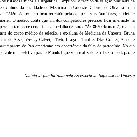
os Estados Unidos e a Argentina”, explicou o técnico da seleção brasileira de
 e ex-aluno da Faculdade de Medicina da Unoeste, Gabriel de Oliveira Lima
va. “Além de ter sido bem recebido pela equipe e seus familiares, cuidei de
u Gabriel. O médico conta que um dos competidores precisou ficar internado na
ecuperou a tempo de conquistar a medalha de ouro. “Às 8h30 da manhã, o atleta
arte do corpo médico da seleção, a ex-aluna de Medicina da Unoeste, Bruna
Luan de Assis, Wesley Calvet, Flávio Braga, Thamires Dias Gomes, Adrielle
articiparam do Pan-americano em decorrência da falta de patrocínio. No dia
ará de uma seletiva para o Mundial que será realizado em Tókio, no Japão, e
Notícia disponibilizada pela Assessoria de Imprensa da Unoeste