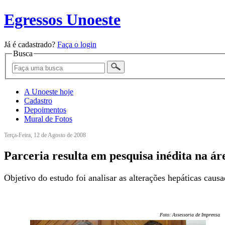
Egressos Unoeste
Já é cadastrado?
Faça o login
Busca
A Unoeste hoje
Cadastro
Depoimentos
Mural de Fotos
Terça-Feira, 12 de Agosto de 2008
Parceria resulta em pesquisa inédita na á
Objetivo do estudo foi analisar as alterações hepáticas cau
Foto: Assessoria de Imprensa/U