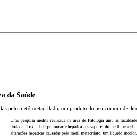
rea da Saúde
sadas pelo metil metacrilado, um produto do uso comum de dent
Uma pesquisa inédita realizada na área de Patologia uniu as faculda
titulado “Toxicidade pulmonar e hepática aos vapores do metil metacrila
noeste
alterações hepáticas causadas pelo metil metacrilato, um líquido incolor