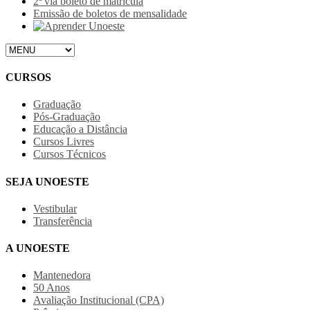
2ª via boleto de matrícula
Emissão de boletos de mensalidade
CURSOS
Graduação
Pós-Graduação
Educação a Distância
Cursos Livres
Cursos Técnicos
SEJA UNOESTE
Vestibular
Transferência
A UNOESTE
Mantenedora
50 Anos
Avaliação Institucional (CPA)