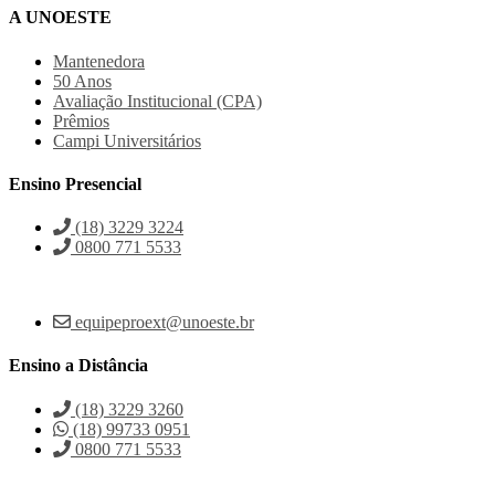
A UNOESTE
Mantenedora
50 Anos
Avaliação Institucional (CPA)
Prêmios
Campi Universitários
Ensino Presencial
(18) 3229 3224
0800 771 5533
equipeproext@unoeste.br
Ensino a Distância
(18) 3229 3260
(18) 99733 0951
0800 771 5533