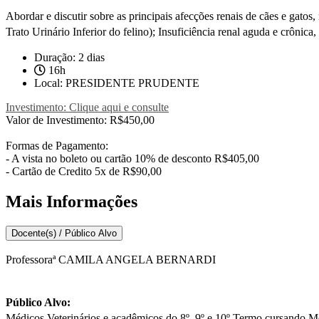
Abordar e discutir sobre as principais afecções renais de cães e gato
Trato Urinário Inferior do felino); Insuficiência renal aguda e crônica
Duração: 2 dias
16h
Local: PRESIDENTE PRUDENTE
Investimento: Clique aqui e consulte
Valor de Investimento: R$450,00
Formas de Pagamento:
- A vista no boleto ou cartão 10% de desconto R$405,00
- Cartão de Credito 5x de R$90,00
Mais Informações
Docente(s) / Público Alvo
Professoraª CAMILA ANGELA BERNARDI
Público Alvo:
Médicos Veterinários e acadêmicos do 8º, 9º e 10º Termo cursando Me