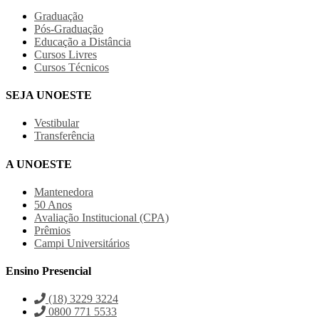
Graduação
Pós-Graduação
Educação a Distância
Cursos Livres
Cursos Técnicos
SEJA UNOESTE
Vestibular
Transferência
A UNOESTE
Mantenedora
50 Anos
Avaliação Institucional (CPA)
Prêmios
Campi Universitários
Ensino Presencial
(18) 3229 3224
0800 771 5533