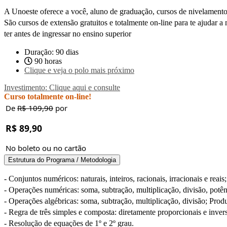
A Unoeste oferece a você, aluno de graduação, cursos de nivelamento
São cursos de extensão gratuitos e totalmente on-line para te ajudar 
ter antes de ingressar no ensino superior
Duração: 90 dias
90 horas
Clique e veja o polo mais próximo
Investimento: Clique aqui e consulte
Curso totalmente on-line!
De
R$ 109,90
por
R$ 89,90
No boleto ou no cartão
Estrutura do Programa / Metodologia
- Conjuntos numéricos: naturais, inteiros, racionais, irracionais e reais;
- Operações numéricas: soma, subtração, multiplicação, divisão, potênci
- Operações algébricas: soma, subtração, multiplicação, divisão; Prod
- Regra de três simples e composta: diretamente proporcionais e inve
- Resolução de equações de 1º e 2º grau.