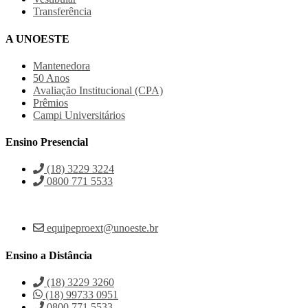
Transferência
A UNOESTE
Mantenedora
50 Anos
Avaliação Institucional (CPA)
Prêmios
Campi Universitários
Ensino Presencial
(18) 3229 3224
0800 771 5533
equipeproext@unoeste.br
Ensino a Distância
(18) 3229 3260
(18) 99733 0951
0800 771 5533