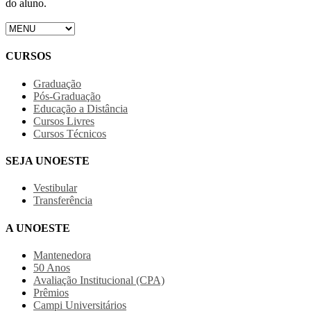
do aluno.
CURSOS
Graduação
Pós-Graduação
Educação a Distância
Cursos Livres
Cursos Técnicos
SEJA UNOESTE
Vestibular
Transferência
A UNOESTE
Mantenedora
50 Anos
Avaliação Institucional (CPA)
Prêmios
Campi Universitários