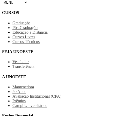
CURSOS
Graduação
Pós-Graduação
Educação a Distância
Cursos Livres
Cursos Técnicos
SEJA UNOESTE
Vestibular
Transferência
A UNOESTE
Mantenedora
50 Anos
Avaliação Institucional (CPA)
Prêmios
Campi Universitários
Ensino Presencial