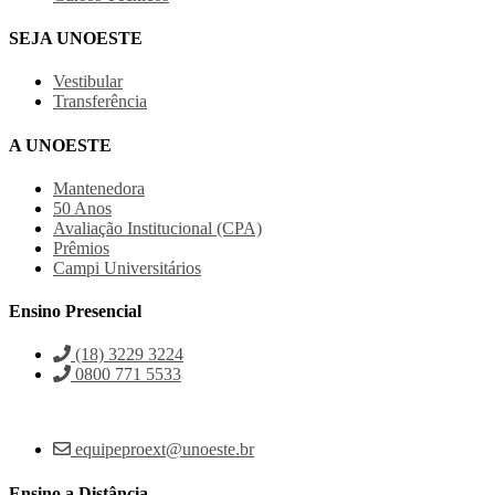
SEJA UNOESTE
Vestibular
Transferência
A UNOESTE
Mantenedora
50 Anos
Avaliação Institucional (CPA)
Prêmios
Campi Universitários
Ensino Presencial
(18) 3229 3224
0800 771 5533
equipeproext@unoeste.br
Ensino a Distância