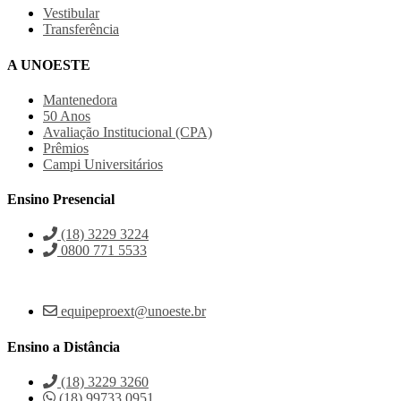
Vestibular
Transferência
A UNOESTE
Mantenedora
50 Anos
Avaliação Institucional (CPA)
Prêmios
Campi Universitários
Ensino Presencial
(18) 3229 3224
0800 771 5533
equipeproext@unoeste.br
Ensino a Distância
(18) 3229 3260
(18) 99733 0951