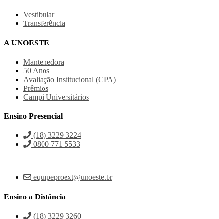
Vestibular
Transferência
A UNOESTE
Mantenedora
50 Anos
Avaliação Institucional (CPA)
Prêmios
Campi Universitários
Ensino Presencial
(18) 3229 3224
0800 771 5533
equipeproext@unoeste.br
Ensino a Distância
(18) 3229 3260