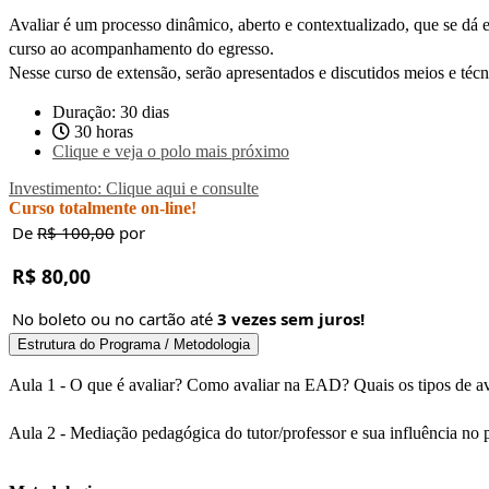
Avaliar é um processo dinâmico, aberto e contextualizado, que se dá
curso ao acompanhamento do egresso.
Nesse curso de extensão, serão apresentados e discutidos meios e té
Duração: 30 dias
30 horas
Clique e veja o polo mais próximo
Investimento: Clique aqui e consulte
Curso totalmente on-line!
De
R$ 100,00
por
R$ 80,00
No boleto ou no cartão até
3 vezes sem juros!
Estrutura do Programa / Metodologia
Aula 1 - O que é avaliar? Como avaliar na EAD? Quais os tipos de a
Aula 2 - Mediação pedagógica do tutor/professor e sua influência no