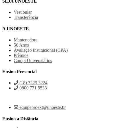
SEJA UNOESTE
Vestibular
Transferência
A UNOESTE
Mantenedora
50 Anos
Avaliação Institucional (CPA)
Prêmios
Campi Universitários
Ensino Presencial
(18) 3229 3224
0800 771 5533
equipeproext@unoeste.br
Ensino a Distância