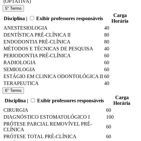
(OPTATIVA)
5° Termo
Carga
Disciplina |
Exibir professores responsáveis
Horária
ANESTESIOLOGIA
40
DENTÍSTICA PRÉ-CLÍNICA II
80
ENDODONTIA PRÉ-CLÍNICA
80
MÉTODOS E TÉCNICAS DE PESQUISA
40
PERIODONTIA PRÉ-CLÍNICA
60
RADIOLOGIA
60
SEMIOLOGIA
60
ESTÁGIO EM CLINICA ODONTOLÓGICA II
60
TERAPEUTICA
40
6° Termo
Carga
Disciplina |
Exibir professores responsáveis
Horária
CIRURGIA
60
DIAGNÓSTICO ESTOMATOLÓGICO I
100
PRÓTESE PARCIAL REMOVÍVEL PRÉ-
60
CLÍNICA
PRÓTESE TOTAL PRÉ-CLÍNICA
60