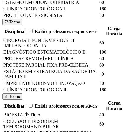
ESTÁGIO EM ODONTOHEBIATRIA
60
CLINICA ODONTOLÓGICA I
180
PROJETO EXTENSIONISTA
40
7° Termo
Carga
Disciplina |
Exibir professores responsáveis
Horária
CIRURGIA E FUNDAMENTOS DE
60
IMPLANTODONTIA
DIAGNÓSTICO ESTOMATOLÓGICO II
100
PRÓTESE REMOVÍVEL CLÍNICA
60
PRÓTESE PARCIAL FIXA PRÉ-CLÍNICA
60
ESTÁGIO EM ESTRATÉGIA DA SAÚDE DA
40
FAMÍLIA II
EMPREENDEDORISMO E INOVAÇÃO
40
CLÍNICA ODONTOLÓGICA II
180
8° Termo
Carga
Disciplina |
Exibir professores responsáveis
Horária
BIOESTATÍSTICA
40
OCLUSÃO E DESORDEM
60
TEMPOROMANDIBULAR