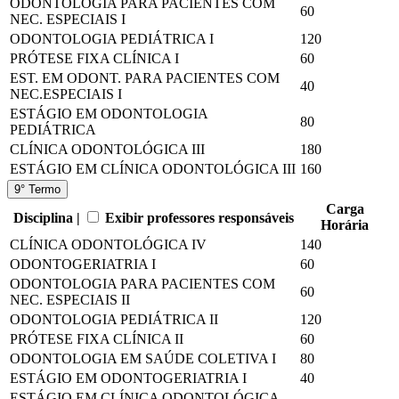
ODONTOLOGIA PARA PACIENTES COM
60
NEC. ESPECIAIS I
ODONTOLOGIA PEDIÁTRICA I
120
PRÓTESE FIXA CLÍNICA I
60
EST. EM ODONT. PARA PACIENTES COM
40
NEC.ESPECIAIS I
ESTÁGIO EM ODONTOLOGIA
80
PEDIÁTRICA
CLÍNICA ODONTOLÓGICA III
180
ESTÁGIO EM CLÍNICA ODONTOLÓGICA III
160
9° Termo
Carga
Disciplina |
Exibir professores responsáveis
Horária
CLÍNICA ODONTOLÓGICA IV
140
ODONTOGERIATRIA I
60
ODONTOLOGIA PARA PACIENTES COM
60
NEC. ESPECIAIS II
ODONTOLOGIA PEDIÁTRICA II
120
PRÓTESE FIXA CLÍNICA II
60
ODONTOLOGIA EM SAÚDE COLETIVA I
80
ESTÁGIO EM ODONTOGERIATRIA I
40
ESTÁGIO EM CLÍNICA ODONTOLÓGICA