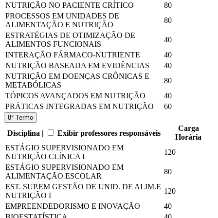
NUTRIÇÃO NO PACIENTE CRÍTICO
80
PROCESSOS EM UNIDADES DE
80
ALIMENTAÇÃO E NUTRIÇÃO
ESTRATÉGIAS DE OTIMIZAÇÃO DE
40
ALIMENTOS FUNCIONAIS
INTERAÇÃO FÁRMACO-NUTRIENTE
40
NUTRIÇÃO BASEADA EM EVIDÊNCIAS
40
NUTRIÇÃO EM DOENÇAS CRÔNICAS E
80
METABÓLICAS
TÓPICOS AVANÇADOS EM NUTRIÇÃO
40
PRÁTICAS INTEGRADAS EM NUTRIÇÃO
60
8° Termo
Carga
Disciplina |
Exibir professores responsáveis
Horária
ESTÁGIO SUPERVISIONADO EM
120
NUTRIÇÃO CLÍNICA I
ESTÁGIO SUPERVISIONADO EM
80
ALIMENTAÇÃO ESCOLAR
EST. SUP.EM GESTÃO DE UNID. DE ALIM.E
120
NUTRIÇÃO I
EMPREENDEDORISMO E INOVAÇÃO
40
BIOESTATÍSTICA
40