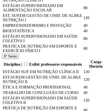
NUTRIÇÃO CLÍNICA I
ESTÁGIO SUPERVISIONADO EM
80
ALIMENTAÇÃO ESCOLAR
EST. SUP.EM GESTÃO DE UNID. DE ALIM.E
120
NUTRIÇÃO I
EMPREENDEDORISMO E INOVAÇÃO
40
BIOESTATÍSTICA
40
ESTÁGIO SUPERVISIONADO EM SAÚDE
80
COLETIVA I
PRÁTICA DE NUTRIÇÃO EM ESPORTE E
80
EXERCÍCIO FÍSICO I
8° Termo
Carga
Disciplina |
Exibir professores responsáveis
Horária
ESTÁGIO SUP. EM NUTRIÇÃO CLÍNICA II
120
EST.SUP.EM GESTÃO DE UNID. DE ALIM.E
120
NUTRIÇÃO II
ÉTICA E FORMAÇÃO PROFISSIONAL
40
TRABALHO DE CONCLUSÃO DE CURSO
40
ESTÁGIO SUPERVISIONADO EM SAÚDE
120
COLETIVA II
PRÁTICA DE NUTRIÇÃO EM ESPORTE E
80