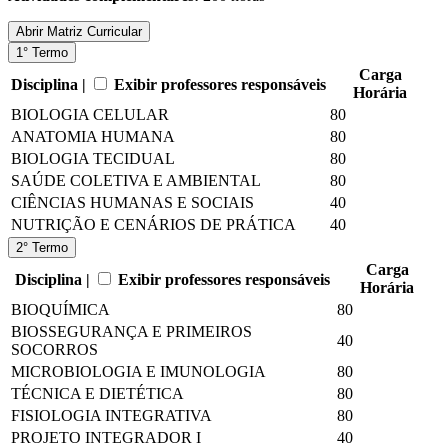
Abrir
Matriz Curricular
1° Termo
Carga
Disciplina |
Exibir professores responsáveis
Horária
BIOLOGIA CELULAR
80
ANATOMIA HUMANA
80
BIOLOGIA TECIDUAL
80
SAÚDE COLETIVA E AMBIENTAL
80
CIÊNCIAS HUMANAS E SOCIAIS
40
NUTRIÇÃO E CENÁRIOS DE PRÁTICA
40
2° Termo
Carga
Disciplina |
Exibir professores responsáveis
Horária
BIOQUÍMICA
80
BIOSSEGURANÇA E PRIMEIROS
40
SOCORROS
MICROBIOLOGIA E IMUNOLOGIA
80
TÉCNICA E DIETÉTICA
80
FISIOLOGIA INTEGRATIVA
80
PROJETO INTEGRADOR I
40