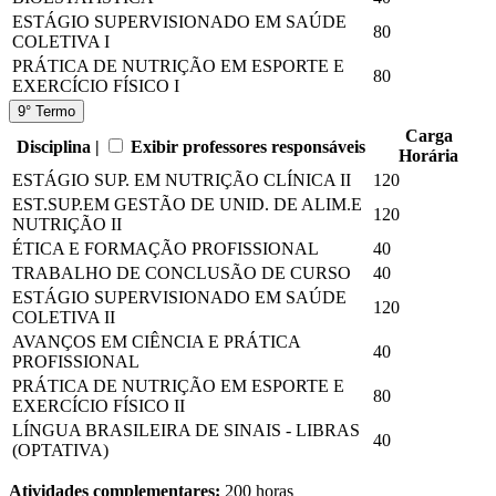
ESTÁGIO SUPERVISIONADO EM SAÚDE
80
COLETIVA I
PRÁTICA DE NUTRIÇÃO EM ESPORTE E
80
EXERCÍCIO FÍSICO I
9° Termo
Carga
Disciplina |
Exibir professores responsáveis
Horária
ESTÁGIO SUP. EM NUTRIÇÃO CLÍNICA II
120
EST.SUP.EM GESTÃO DE UNID. DE ALIM.E
120
NUTRIÇÃO II
ÉTICA E FORMAÇÃO PROFISSIONAL
40
TRABALHO DE CONCLUSÃO DE CURSO
40
ESTÁGIO SUPERVISIONADO EM SAÚDE
120
COLETIVA II
AVANÇOS EM CIÊNCIA E PRÁTICA
40
PROFISSIONAL
PRÁTICA DE NUTRIÇÃO EM ESPORTE E
80
EXERCÍCIO FÍSICO II
LÍNGUA BRASILEIRA DE SINAIS - LIBRAS
40
(OPTATIVA)
Atividades complementares:
200 horas