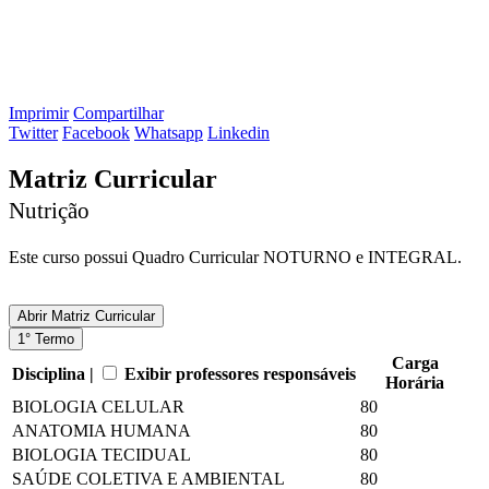
Imprimir
Compartilhar
Twitter
Facebook
Whatsapp
Linkedin
Matriz Curricular
Nutrição
Este curso possui Quadro Curricular NOTURNO e INTEGRAL.
Abrir
Matriz Curricular
1° Termo
Carga
Disciplina |
Exibir professores responsáveis
Horária
BIOLOGIA CELULAR
80
ANATOMIA HUMANA
80
BIOLOGIA TECIDUAL
80
SAÚDE COLETIVA E AMBIENTAL
80