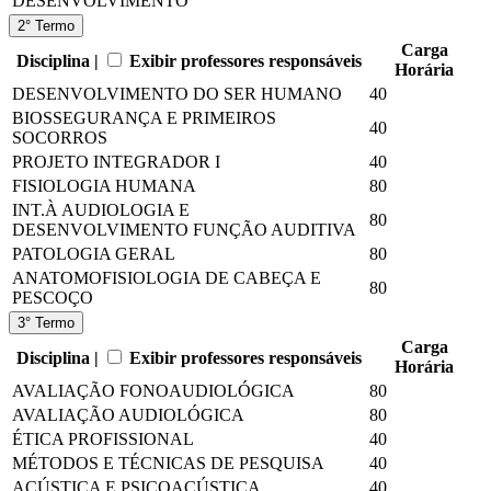
DESENVOLVIMENTO
2° Termo
Carga
Disciplina |
Exibir professores responsáveis
Horária
DESENVOLVIMENTO DO SER HUMANO
40
BIOSSEGURANÇA E PRIMEIROS
40
SOCORROS
PROJETO INTEGRADOR I
40
FISIOLOGIA HUMANA
80
INT.À AUDIOLOGIA E
80
DESENVOLVIMENTO FUNÇÃO AUDITIVA
PATOLOGIA GERAL
80
ANATOMOFISIOLOGIA DE CABEÇA E
80
PESCOÇO
3° Termo
Carga
Disciplina |
Exibir professores responsáveis
Horária
AVALIAÇÃO FONOAUDIOLÓGICA
80
AVALIAÇÃO AUDIOLÓGICA
80
ÉTICA PROFISSIONAL
40
MÉTODOS E TÉCNICAS DE PESQUISA
40
ACÚSTICA E PSICOACÚSTICA
40