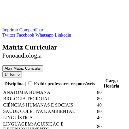
Imprimir
Compartilhar
Twitter
Facebook
Whatsapp
Linkedin
Matriz Curricular
Fonoaudiologia
Abrir
Matriz Curricular
1° Termo
Carga
Disciplina |
Exibir professores responsáveis
Horária
ANATOMIA HUMANA
80
BIOLOGIA TECIDUAL
80
CIÊNCIAS HUMANAS E SOCIAIS
40
SAÚDE COLETIVA E AMBIENTAL
80
LINGUÍSTICA
40
LINGUAGEM: AQUISIÇÃO E
80