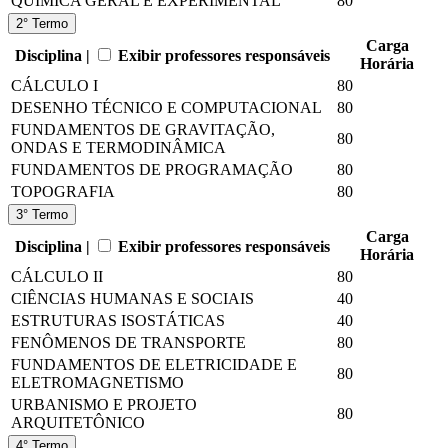
QUÍMICA GERAL E EXPERIMENTAL
80
2° Termo
Carga
Disciplina |
Exibir professores responsáveis
Horária
CÁLCULO I
80
DESENHO TÉCNICO E COMPUTACIONAL
80
FUNDAMENTOS DE GRAVITAÇÃO,
80
ONDAS E TERMODINÂMICA
FUNDAMENTOS DE PROGRAMAÇÃO
80
TOPOGRAFIA
80
3° Termo
Carga
Disciplina |
Exibir professores responsáveis
Horária
CÁLCULO II
80
CIÊNCIAS HUMANAS E SOCIAIS
40
ESTRUTURAS ISOSTÁTICAS
40
FENÔMENOS DE TRANSPORTE
80
FUNDAMENTOS DE ELETRICIDADE E
80
ELETROMAGNETISMO
URBANISMO E PROJETO
80
ARQUITETÔNICO
4° Termo