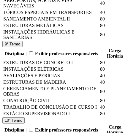
AEROPORTOS, PORTOS E VIAS
40
NAVEGÁVEIS
TÓPICOS ESPECIAIS EM TRANSPORTES
40
SANEAMENTO AMBIENTAL II
80
ESTRUTURAS METÁLICAS
80
INSTALAÇÕES HIDRÁULICAS E
80
SANITÁRIAS
9° Termo
Carga
Disciplina |
Exibir professores responsáveis
Horária
ESTRUTURAS DE CONCRETO I
80
INSTALAÇÕES ELÉTRICAS
80
AVALIAÇÕES E PERÍCIAS
40
ESTRUTURAS DE MADEIRA
40
GERENCIAMENTO E PLANEJAMENTO DE
80
OBRAS
CONSTRUÇÃO CIVIL
80
TRABALHO DE CONCLUSÃO DE CURSO I
40
ESTÁGIO SUPERVISIONADO I
80
10° Termo
Carga
Disciplina |
Exibir professores responsáveis
Horária