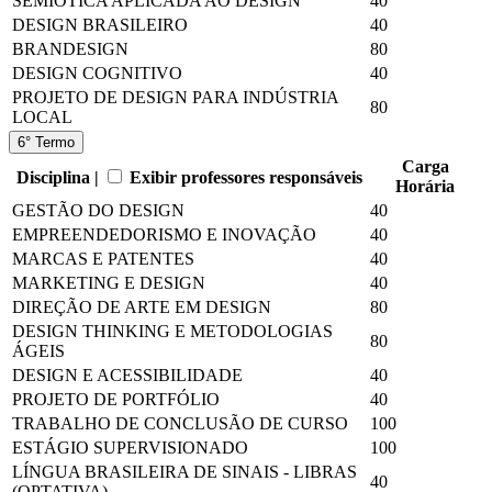
SEMIÓTICA APLICADA AO DESIGN
40
DESIGN BRASILEIRO
40
BRANDESIGN
80
DESIGN COGNITIVO
40
PROJETO DE DESIGN PARA INDÚSTRIA
80
LOCAL
6° Termo
Carga
Disciplina |
Exibir professores responsáveis
Horária
GESTÃO DO DESIGN
40
EMPREENDEDORISMO E INOVAÇÃO
40
MARCAS E PATENTES
40
MARKETING E DESIGN
40
DIREÇÃO DE ARTE EM DESIGN
80
DESIGN THINKING E METODOLOGIAS
80
ÁGEIS
DESIGN E ACESSIBILIDADE
40
PROJETO DE PORTFÓLIO
40
TRABALHO DE CONCLUSÃO DE CURSO
100
ESTÁGIO SUPERVISIONADO
100
LÍNGUA BRASILEIRA DE SINAIS - LIBRAS
40
(OPTATIVA)