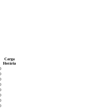
Carga
Horária
0
0
0
0
0
0
0
0