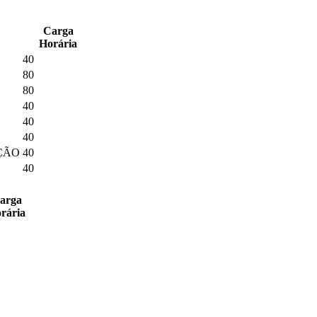
Carga
Horária
40
80
80
40
40
40
ÇÃO
40
40
arga
rária