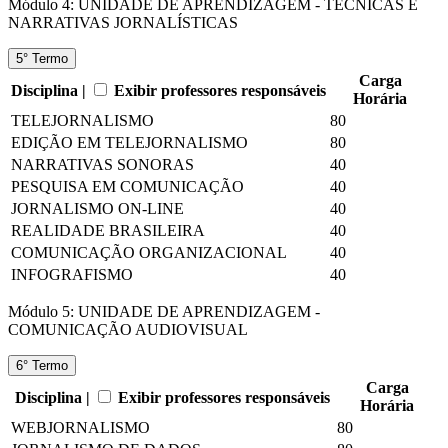
Módulo 4: UNIDADE DE APRENDIZAGEM - TÉCNICAS E
NARRATIVAS JORNALÍSTICAS
5° Termo
Carga
Disciplina |
Exibir professores responsáveis
Horária
TELEJORNALISMO
80
EDIÇÃO EM TELEJORNALISMO
80
NARRATIVAS SONORAS
40
PESQUISA EM COMUNICAÇÃO
40
JORNALISMO ON-LINE
40
REALIDADE BRASILEIRA
40
COMUNICAÇÃO ORGANIZACIONAL
40
INFOGRAFISMO
40
Módulo 5: UNIDADE DE APRENDIZAGEM -
COMUNICAÇÃO AUDIOVISUAL
6° Termo
Carga
Disciplina |
Exibir professores responsáveis
Horária
WEBJORNALISMO
80