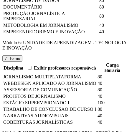
JORNALISMO DE DADOS
80
DOCUMENTÁRIO
80
PRODUÇÃO JORNALÍSTICA
80
EMPRESARIAL
METODOLOGIA EM JORNALISMO
40
EMPREENDEDORISMO E INOVAÇÃO
40
Módulo 6: UNIDADE DE APRENDIZAGEM - TECNOLOGIA
E INOVAÇÃO
7° Termo
Carga
Disciplina |
Exibir professores responsáveis
Horária
JORNALISMO MULTIPLATAFORMA
80
WEBDESIGN APLICADO AO JORNALISMO
40
ASSESSORIA DE COMUNICAÇÃO
80
PROJETOS DE JORNALISMO
40
ESTÁGIO SUPERVISIONADO I
100
TRABALHO DE CONCLUSÃO DE CURSO I
80
NARRATIVAS AUDIOVISUAIS
40
COBERTURAS JORNALÍSTICAS
40