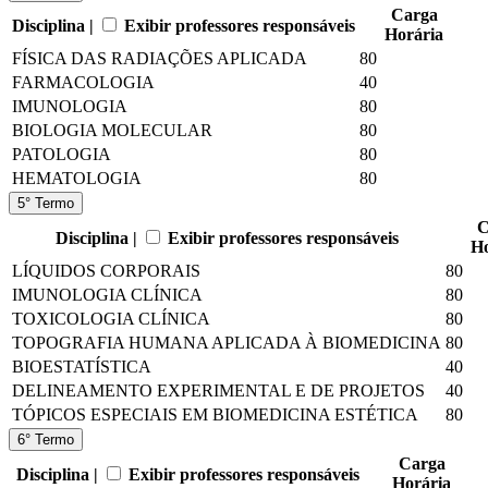
Carga
Disciplina |
Exibir professores responsáveis
Horária
FÍSICA DAS RADIAÇÕES APLICADA
80
FARMACOLOGIA
40
IMUNOLOGIA
80
BIOLOGIA MOLECULAR
80
PATOLOGIA
80
HEMATOLOGIA
80
5° Termo
C
Disciplina |
Exibir professores responsáveis
Ho
LÍQUIDOS CORPORAIS
80
IMUNOLOGIA CLÍNICA
80
TOXICOLOGIA CLÍNICA
80
TOPOGRAFIA HUMANA APLICADA À BIOMEDICINA
80
BIOESTATÍSTICA
40
DELINEAMENTO EXPERIMENTAL E DE PROJETOS
40
TÓPICOS ESPECIAIS EM BIOMEDICINA ESTÉTICA
80
6° Termo
Carga
Disciplina |
Exibir professores responsáveis
Horária