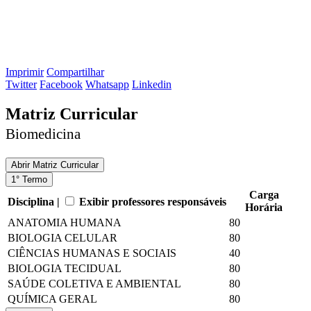
Imprimir
Compartilhar
Twitter
Facebook
Whatsapp
Linkedin
Matriz Curricular
Biomedicina
Abrir
Matriz Curricular
1° Termo
Carga
Disciplina |
Exibir professores responsáveis
Horária
ANATOMIA HUMANA
80
BIOLOGIA CELULAR
80
CIÊNCIAS HUMANAS E SOCIAIS
40
BIOLOGIA TECIDUAL
80
SAÚDE COLETIVA E AMBIENTAL
80
QUÍMICA GERAL
80