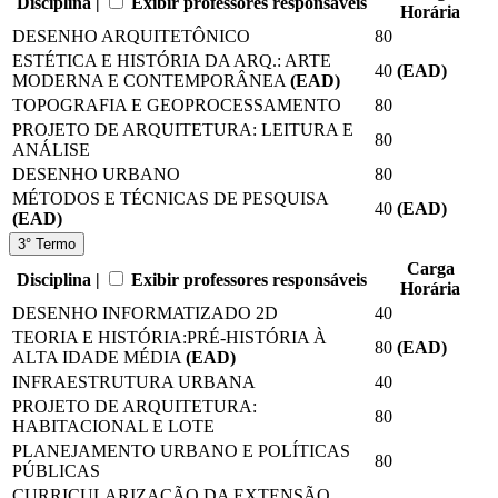
Disciplina |
Exibir professores responsáveis
Horária
DESENHO ARQUITETÔNICO
80
ESTÉTICA E HISTÓRIA DA ARQ.: ARTE
40
(EAD)
MODERNA E CONTEMPORÂNEA
(EAD)
TOPOGRAFIA E GEOPROCESSAMENTO
80
PROJETO DE ARQUITETURA: LEITURA E
80
ANÁLISE
DESENHO URBANO
80
MÉTODOS E TÉCNICAS DE PESQUISA
40
(EAD)
(EAD)
3° Termo
Carga
Disciplina |
Exibir professores responsáveis
Horária
DESENHO INFORMATIZADO 2D
40
TEORIA E HISTÓRIA:PRÉ-HISTÓRIA À
80
(EAD)
ALTA IDADE MÉDIA
(EAD)
INFRAESTRUTURA URBANA
40
PROJETO DE ARQUITETURA:
80
HABITACIONAL E LOTE
PLANEJAMENTO URBANO E POLÍTICAS
80
PÚBLICAS
CURRICULARIZAÇÃO DA EXTENSÃO