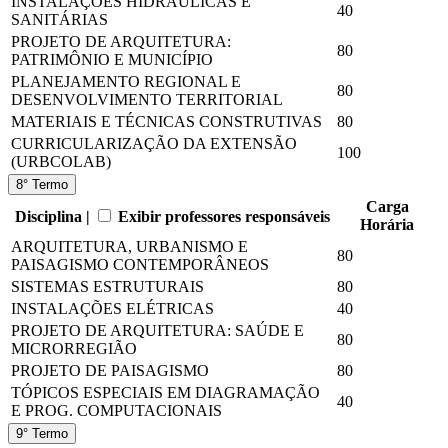
INSTALAÇÕES HIDRÁULICAS E
40
SANITÁRIAS
PROJETO DE ARQUITETURA:
80
PATRIMÔNIO E MUNICÍPIO
PLANEJAMENTO REGIONAL E
80
DESENVOLVIMENTO TERRITORIAL
MATERIAIS E TÉCNICAS CONSTRUTIVAS
80
CURRICULARIZAÇÃO DA EXTENSÃO
100
(URBCOLAB)
8° Termo
Carga
Disciplina |
Exibir professores responsáveis
Horária
ARQUITETURA, URBANISMO E
80
PAISAGISMO CONTEMPORÂNEOS
SISTEMAS ESTRUTURAIS
80
INSTALAÇÕES ELÉTRICAS
40
PROJETO DE ARQUITETURA: SAÚDE E
80
MICRORREGIÃO
PROJETO DE PAISAGISMO
80
TÓPICOS ESPECIAIS EM DIAGRAMAÇÃO
40
E PROG. COMPUTACIONAIS
9° Termo