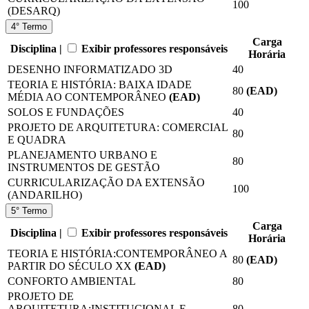
100
(DESARQ)
4° Termo
Carga
Disciplina |
Exibir professores responsáveis
Horária
DESENHO INFORMATIZADO 3D
40
TEORIA E HISTÓRIA: BAIXA IDADE
80
(EAD)
MÉDIA AO CONTEMPORÂNEO
(EAD)
SOLOS E FUNDAÇÕES
40
PROJETO DE ARQUITETURA: COMERCIAL
80
E QUADRA
PLANEJAMENTO URBANO E
80
INSTRUMENTOS DE GESTÃO
CURRICULARIZAÇÃO DA EXTENSÃO
100
(ANDARILHO)
5° Termo
Carga
Disciplina |
Exibir professores responsáveis
Horária
TEORIA E HISTÓRIA:CONTEMPORÂNEO A
80
(EAD)
PARTIR DO SÉCULO XX
(EAD)
CONFORTO AMBIENTAL
80
PROJETO DE
ARQUITETURA:INSTITUCIONAL E
80