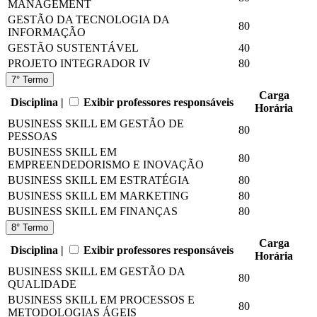
MANAGEMENT
GESTÃO DA TECNOLOGIA DA
80
INFORMAÇÃO
GESTÃO SUSTENTÁVEL
40
PROJETO INTEGRADOR IV
80
7° Termo
Carga
Disciplina |
Exibir professores responsáveis
Horária
BUSINESS SKILL EM GESTÃO DE
80
PESSOAS
BUSINESS SKILL EM
80
EMPREENDEDORISMO E INOVAÇÃO
BUSINESS SKILL EM ESTRATÉGIA
80
BUSINESS SKILL EM MARKETING
80
BUSINESS SKILL EM FINANÇAS
80
8° Termo
Carga
Disciplina |
Exibir professores responsáveis
Horária
BUSINESS SKILL EM GESTÃO DA
80
QUALIDADE
BUSINESS SKILL EM PROCESSOS E
80
METODOLOGIAS ÁGEIS