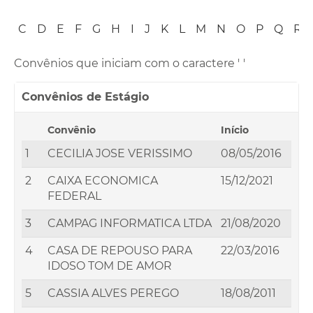
B
C
D
E
F
G
H
I
J
K
L
M
N
O
P
Q
R
Convênios que iniciam com o caractere '
'
Convênios de Estágio
Convênio
Início
1
CECILIA JOSE VERISSIMO
08/05/2016
2
CAIXA ECONOMICA
15/12/2021
FEDERAL
3
CAMPAG INFORMATICA LTDA
21/08/2020
4
CASA DE REPOUSO PARA
22/03/2016
IDOSO TOM DE AMOR
5
CASSIA ALVES PEREGO
18/08/2011