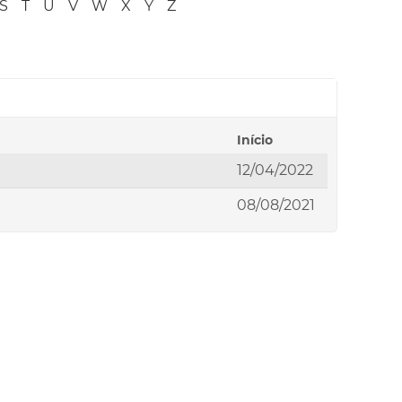
S
T
U
V
W
X
Y
Z
Início
12/04/2022
08/08/2021