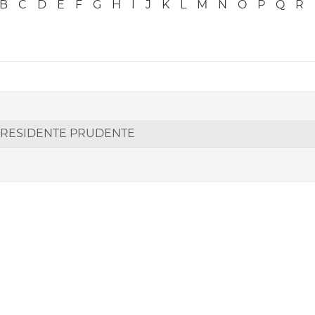
B
C
D
E
F
G
H
I
J
K
L
M
N
O
P
Q
R
 PRESIDENTE PRUDENTE