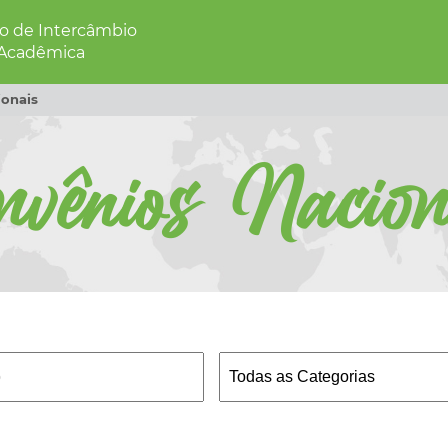
 de Intercâmbio
 Acadêmica
onais
nvênios Nacion