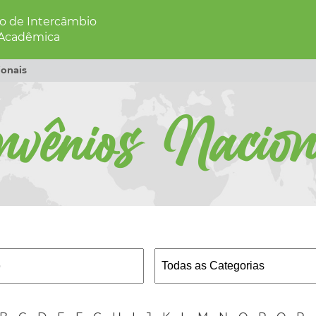
 de Intercâmbio
 Acadêmica
onais
nvênios Nacion