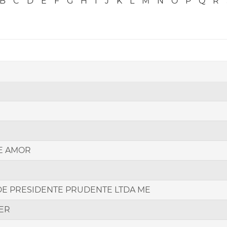
B
C
D
E
F
G
H
I
J
K
L
M
N
O
P
Q
R
E AMOR
E PRESIDENTE PRUDENTE LTDA ME
ER