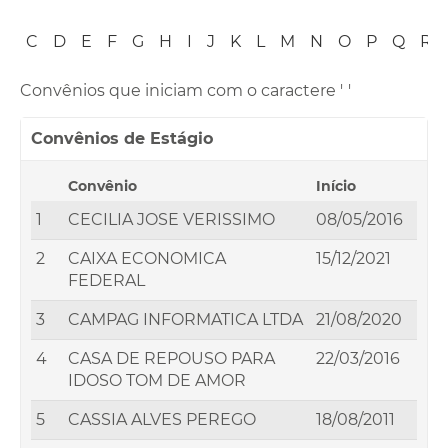
B
C
D
E
F
G
H
I
J
K
L
M
N
O
P
Q
R
Convênios que iniciam com o caractere '
'
Convênios de Estágio
Convênio
Início
1
CECILIA JOSE VERISSIMO
08/05/2016
2
CAIXA ECONOMICA
15/12/2021
FEDERAL
3
CAMPAG INFORMATICA LTDA
21/08/2020
4
CASA DE REPOUSO PARA
22/03/2016
IDOSO TOM DE AMOR
5
CASSIA ALVES PEREGO
18/08/2011