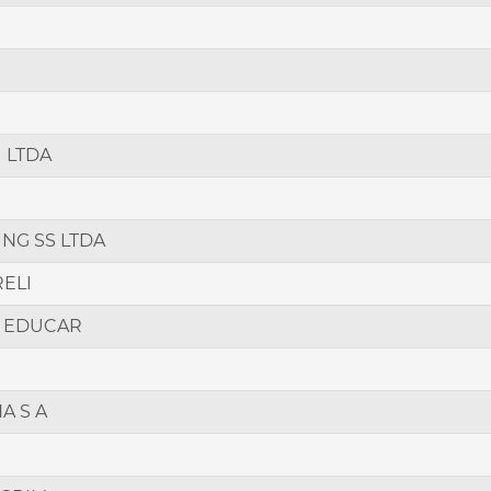
 LTDA
NG SS LTDA
RELI
O EDUCAR
A S A