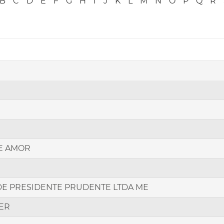
B
C
D
E
F
G
H
I
J
K
L
M
N
O
P
Q
R
E AMOR
E PRESIDENTE PRUDENTE LTDA ME
ER