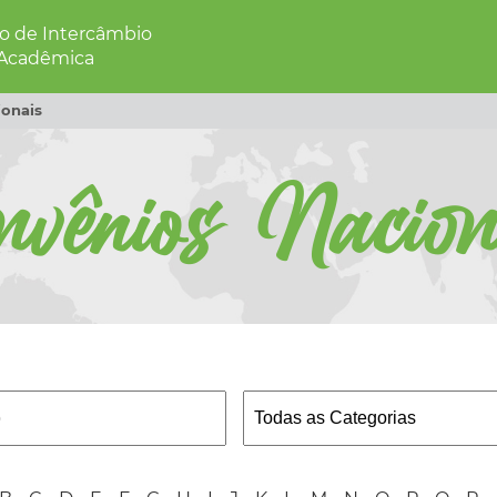
 de Intercâmbio
 Acadêmica
onais
nvênios Nacion