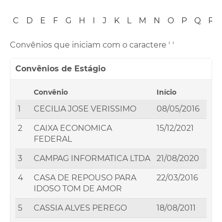
B
C
D
E
F
G
H
I
J
K
L
M
N
O
P
Q
R
Convênios que iniciam com o caractere '
'
Convênios de Estágio
Convênio
Início
1
CECILIA JOSE VERISSIMO
08/05/2016
2
CAIXA ECONOMICA
15/12/2021
FEDERAL
3
CAMPAG INFORMATICA LTDA
21/08/2020
4
CASA DE REPOUSO PARA
22/03/2016
IDOSO TOM DE AMOR
5
CASSIA ALVES PEREGO
18/08/2011