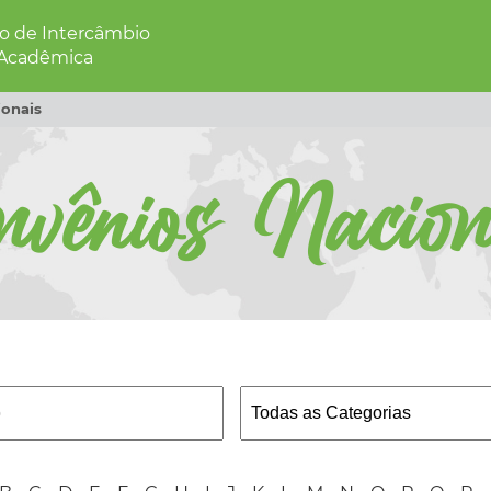
 de Intercâmbio
 Acadêmica
onais
nvênios Nacion