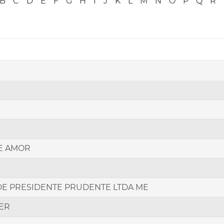
B
C
D
E
F
G
H
I
J
K
L
M
N
O
P
Q
R
E AMOR
E PRESIDENTE PRUDENTE LTDA ME
ER