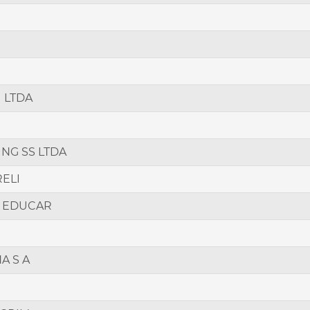
 LTDA
NG SS LTDA
RELI
O EDUCAR
A S A