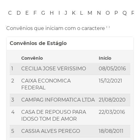
B
C
D
E
F
G
H
I
J
K
L
M
N
O
P
Q
R
Convênios que iniciam com o caractere '
'
Convênios de Estágio
Convênio
Início
1
CECILIA JOSE VERISSIMO
08/05/2016
2
CAIXA ECONOMICA
15/12/2021
FEDERAL
3
CAMPAG INFORMATICA LTDA
21/08/2020
4
CASA DE REPOUSO PARA
22/03/2016
IDOSO TOM DE AMOR
5
CASSIA ALVES PEREGO
18/08/2011