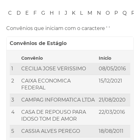
B
C
D
E
F
G
H
I
J
K
L
M
N
O
P
Q
R
Convênios que iniciam com o caractere '
'
Convênios de Estágio
Convênio
Início
1
CECILIA JOSE VERISSIMO
08/05/2016
2
CAIXA ECONOMICA
15/12/2021
FEDERAL
3
CAMPAG INFORMATICA LTDA
21/08/2020
4
CASA DE REPOUSO PARA
22/03/2016
IDOSO TOM DE AMOR
5
CASSIA ALVES PEREGO
18/08/2011