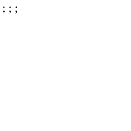
;
;
;