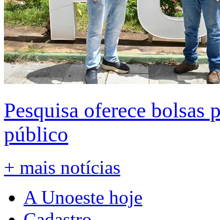
Pesquisa oferece bolsas 
público
+ mais notícias
A Unoeste hoje
Cadastro