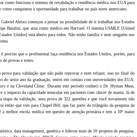
icar como funciona o sistema de revalidação e residência médica nos EUA para
 e como conquistou a oportunidade para trabalhar no país norte americano.
abriel Aleixo começou a pensar na possibilidade de ir trabalhar nos Estados
elipe Batalini, que atua como médico em Harvard. O sistema USMLE [United
tados Unidos] está aberto para todos. Não tenho família e nem ninguém nos
onta.
é preciso que o profissional faça residência nos Estados Unidos, porém, para
 de provas e testes.
 prova para validação que não pode reprovar e nem refazer, isso no final do
cio do sexto ano da graduação, entrei em contato com universidades dos EUA.
ory e na Cleveland Clinic. Durante este período conheci o Dr. Hyman Muss,
bre o impacto da capacidade muscular em pacientes com câncer de mama. Já de
da etapa da validação, uma prova de 322 questões e que você novamente não
Foi então que vim para Chapel Hill, que faz parte do triângulo da pesquisa da
a melhor escola médica em quesito de atenção primária e tem a 10ª maior
atística, data management, genética e liderou mais de 10 projetos de pesquisa,