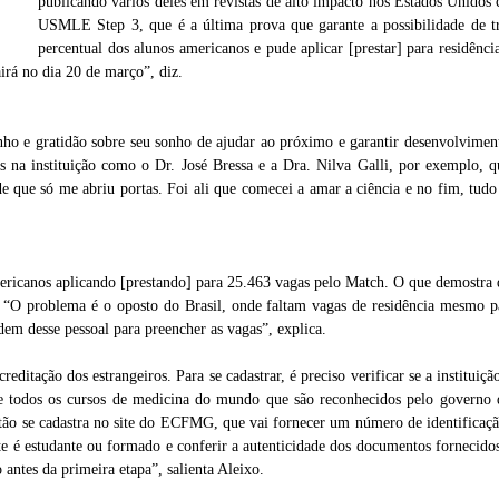
publicando vários deles em revistas de alto impacto nos Estados Unidos
la
USMLE Step 3, que é a última prova que garante a possibilidade de t
percentual dos alunos americanos e pude aplicar [prestar] para residê
sairá no dia 20 de março”, diz.
inho e gratidão sobre seu sonho de ajudar ao próximo e garantir desenvolvim
res na instituição como o Dr. José Bressa e a Dra. Nilva Galli, por exemplo, 
que só me abriu portas. Foi ali que comecei a amar a ciência e no fim, tudo 
ricanos aplicando [prestando] para 25.463 vagas pelo Match. O que demostra 
a. “O problema é o oposto do Brasil, onde faltam vagas de residência mesmo p
m desse pessoal para preencher as vagas”, explica.
itação dos estrangeiros. Para se cadastrar, é preciso verificar se a instituiç
e todos os cursos de medicina do mundo que são reconhecidos pelo governo do
ão se cadastra no site do ECFMG, que vai fornecer um número de identificaçã
nte é estudante ou formado e conferir a autenticidade dos documentos forneci
 antes da primeira etapa”, salienta Aleixo.