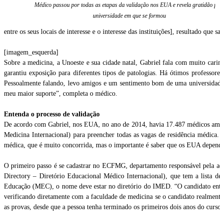
Médico passou por todas as etapas da validação nos EUA e revela gratidão pe
universidade em que se formou
entre os seus locais de interesse e o interesse das instituições], resultado que 
[imagem_esquerda]
Sobre a medicina, a Unoeste e sua cidade natal, Gabriel fala com muito car
garantiu exposição para diferentes tipos de patologias. Há ótimos professo
Pessoalmente falando, levo amigos e um sentimento bom de uma universidade 
meu maior suporte”, completa o médico.
Entenda o processo de validação
De acordo com Gabriel, nos EUA, no ano de 2014, havia 17.487 médicos ame
Medicina Internacional) para preencher todas as vagas de residência médic
médica, que é muito concorrida, mas o importante é saber que os EUA depende
O primeiro passo é se cadastrar no ECFMG, departamento responsável pela acred
Directory – Diretório Educacional Médico Internacional), que tem a lista d
Educação (MEC), o nome deve estar no diretório do IMED. “O candidato ent
verificando diretamente com a faculdade de medicina se o candidato realme
as provas, desde que a pessoa tenha terminado os primeiros dois anos do curso