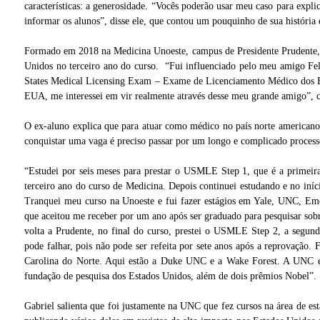
características: a generosidade. “Vocês poderão usar meu caso para expl
informar os alunos”, disse ele, que contou um pouquinho de sua história
Formado em 2018 na Medicina Unoeste, campus de Presidente Prudente, G
Unidos no terceiro ano do curso. “Fui influenciado pelo meu amigo F
States Medical Licensing Exam – Exame de Licenciamento Médico dos Es
EUA, me interessei em vir realmente através desse meu grande amigo”, c
O ex-aluno explica que para atuar como médico no país norte americano 
conquistar uma vaga é preciso passar por um longo e complicado processo
“Estudei por seis meses para prestar o USMLE Step 1, que é a primeira
terceiro ano do curso de Medicina. Depois continuei estudando e no iní
Tranquei meu curso na Unoeste e fui fazer estágios em Yale, UNC, Em
que aceitou me receber por um ano após ser graduado para pesquisar so
volta a Prudente, no final do curso, prestei o USMLE Step 2, a segun
pode falhar, pois não pode ser refeita por sete anos após a reprovação. 
Carolina do Norte. Aqui estão a Duke UNC e a Wake Forest. A UNC é 
fundação de pesquisa dos Estados Unidos, além de dois prêmios Nobel”.
Gabriel salienta que foi justamente na UNC que fez cursos na área de est