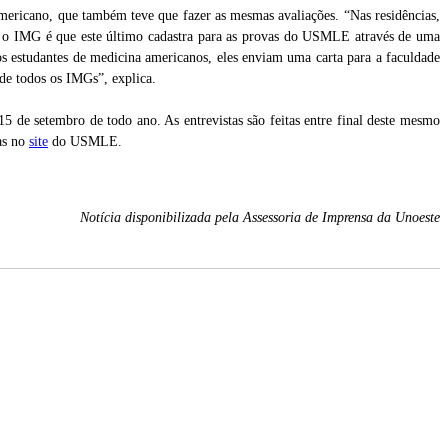
mericano, que também teve que fazer as mesmas avaliações. “Nas residências,
o e o IMG é que este último cadastra para as provas do USMLE através de uma
studantes de medicina americanos, eles enviam uma carta para a faculdade
de todos os IMGs”, explica.
15 de setembro de todo ano. As entrevistas são feitas entre final deste mesmo
as no
site
do USMLE.
Notícia disponibilizada pela Assessoria de Imprensa da Unoeste