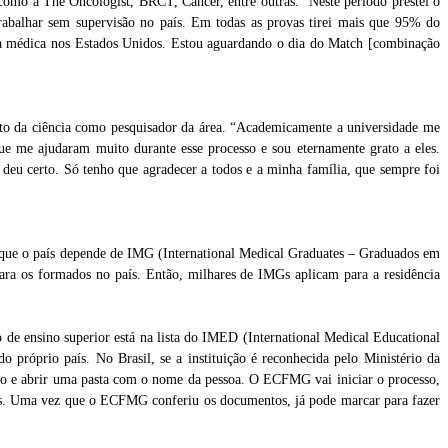
 como a The Oncologist, BRCT, Cancer, entre outras. “Neste período prestei o
rabalhar sem supervisão no país. Em todas as provas tirei mais que 95% do
ncia médica nos Estados Unidos. Estou aguardando o dia do Match [combinação
ento da ciência como pesquisador da área. “Academicamente a universidade me
que me ajudaram muito durante esse processo e sou eternamente grato a eles.
deu certo. Só tenho que agradecer a todos e a minha família, que sempre foi
que o país depende de IMG (International Medical Graduates – Graduados em
ara os formados no país. Então, milhares de IMGs aplicam para a residência
ão de ensino superior está na lista do IMED (International Medical Educational
 próprio país. No Brasil, se a instituição é reconhecida pelo Ministério da
o e abrir uma pasta com o nome da pessoa. O ECFMG vai iniciar o processo,
dos. Uma vez que o ECFMG conferiu os documentos, já pode marcar para fazer