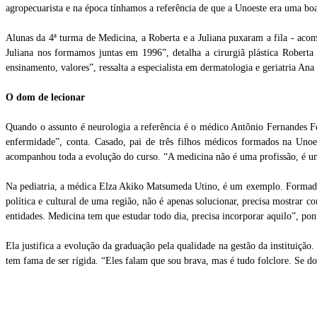
agropecuarista e na época tínhamos a referência de que a Unoeste era uma boa 
Alunas da 4ª turma de Medicina, a Roberta e a Juliana puxaram a fila - aco
Juliana nos formamos juntas em 1996”, detalha a cirurgiã plástica Roberta
ensinamento, valores”, ressalta a especialista em dermatologia e geriatria Ana
O dom de lecionar
Quando o assunto é neurologia a referência é o médico Antônio Fernandes Fer
enfermidade”, conta. Casado, pai de três filhos médicos formados na Unoes
acompanhou toda a evolução do curso. “A medicina não é uma profissão, é u
Na pediatria, a médica Elza Akiko Matsumeda Utino, é um exemplo. Formada
política e cultural de uma região, não é apenas solucionar, precisa mostrar
entidades. Medicina tem que estudar todo dia, precisa incorporar aquilo”, pon
Ela justifica a evolução da graduação pela qualidade na gestão da instituiç
tem fama de ser rígida. “Eles falam que sou brava, mas é tudo folclore. Se d