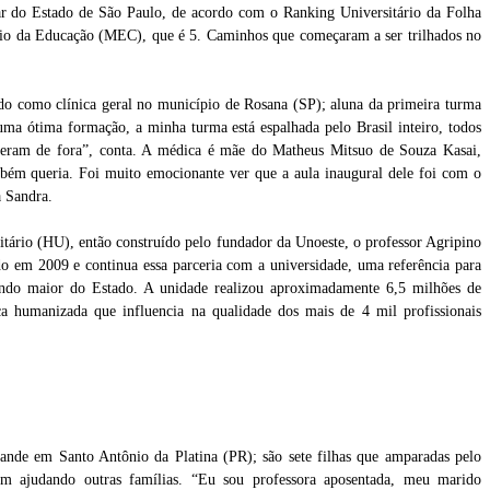
ar do Estado de São Paulo, de acordo com o Ranking Universitário da Folha
rio da Educação (MEC), que é 5. Caminhos que começaram a ser trilhados no
do como clínica geral no município de Rosana (SP); aluna da primeira turma
ma ótima formação, a minha turma está espalhada pelo Brasil inteiro, todos
 vieram de fora”, conta. A médica é mãe do Matheus Mitsuo de Souza Kasai,
mbém queria. Foi muito emocionante ver que a aula inaugural dele foi com o
a Sandra.
itário (HU), então construído pelo fundador da Unoeste, o professor Agripino
do em 2009 e continua essa parceria com a universidade, uma referência para
undo maior do Estado. A unidade realizou aproximadamente 6,5 milhões de
ca humanizada que influencia na qualidade dos mais de 4 mil profissionais
nde em Santo Antônio da Platina (PR); são sete filhas que amparadas pelo
em ajudando outras famílias. “Eu sou professora aposentada, meu marido