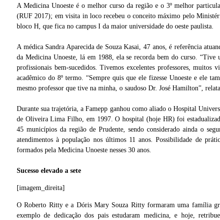
A Medicina Unoeste é o melhor curso da região e o 3º melhor particul
(RUF 2017); em visita in loco recebeu o conceito máximo pelo Ministé
bloco H, que fica no campus I da maior universidade do oeste paulista.
A médica Sandra Aparecida de Souza Kasai, 47 anos, é referência atuan
da Medicina Unoeste, lá em 1988, ela se recorda bem do curso. “Tive u
profissionais bem-sucedidos. Tivemos excelentes professores, muitos
acadêmico do 8º termo. “Sempre quis que ele fizesse Unoeste e ele ta
mesmo professor que tive na minha, o saudoso Dr. José Hamilton”, relat
Durante sua trajetória, a Famepp ganhou como aliado o Hospital Univers
de Oliveira Lima Filho, em 1997. O hospital (hoje HR) foi estadualiza
45 municípios da região de Prudente, sendo considerado ainda o seg
atendimentos à população nos últimos 11 anos. Possibilidade de práti
formados pela Medicina Unoeste nesses 30 anos.
Sucesso elevado a sete
[imagem_direita]
O Roberto Ritty e a Dóris Mary Souza Ritty formaram uma família gra
exemplo de dedicação dos pais estudaram medicina, e hoje, retribu