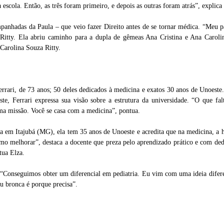
escola. Então, as três foram primeiro, e depois as outras foram atrás”, explica
mpanhadas da Paula – que veio fazer Direito antes de se tornar médica. “Meu p
 Ritty. Ela abriu caminho para a dupla de gêmeas Ana Cristina e Ana Carolina
 Carolina Souza Ritty.
rari, de 73 anos; 50 deles dedicados à medicina e exatos 30 anos de Unoeste.
te, Ferrari expressa sua visão sobre a estrutura da universidade. “O que fal
ma missão. Você se casa com a medicina”, pontua.
 em Itajubá (MG), ela tem 35 anos de Unoeste e acredita que na medicina, a
 como melhorar”, destaca a docente que preza pelo aprendizado prático e com de
tua Elza.
ão. “Conseguimos obter um diferencial em pediatria. Eu vim com uma ideia difer
ou bronca é porque precisa”.